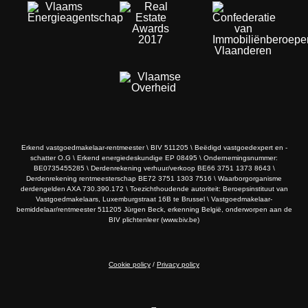
Erkend vastgoedmakelaar-rentmeester \ BIV 511205 \ Beëdigd vastgoedexpert en -
schatter O.G \ Erkend energiedeskundige EP 08495 \ Ondernemingsnummer:
BE0735455285 \ Derdenrekening verhuur/verkoop BE66 3751 1373 8643 \
Derdenrekening rentmeesterschap BE72 3751 1303 7516 \ Waarborgorganisme
derdengelden AXA 730.390.172 \ Toezichthoudende autoriteit: Beroepsinstituut van
Vastgoedmakelaars, Luxemburgstraat 16B te Brussel \ Vastgoedmakelaar-
bemiddelaar/rentmeester 511205 Jürgen Beck, erkenning België, onderworpen aan de
BIV plichtenleer (www.biv.be)
Cookie policy
/
Privacy policy