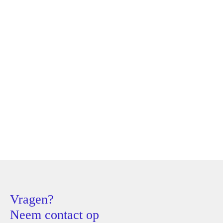
Vragen over diensten?
Maak vrijblijvend een afspraak bij CLAVES om op al uw
vragen een antwoord te krijgen. Onze service bestaat erin
u bij te staan van A to Z omtrent uw vastgoed.
CONTACT
Vragen?
Neem contact op